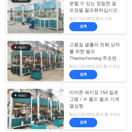
요
분할 수 있는 정밀한 질
포장을 펄프화하십시오
50
협상 가능 MOQ:협상 가능
뉴
접촉
펄스 포장 기계
스
고품질 셀룰라 전화 상자
를 위한 펄프
사
Thermoforming 주조된
이
기계
협상 가능 MOQ:양도할 수 있는
접촉
트
54
종이 접시 만드는 기
맵
이어폰 패키징 150 킬로
그램 / Ｈ 몰드 펄프 기계
계
열성형
PRIVACY
협상 가능 MOQ:협상 할 수있는
POLICY
접촉