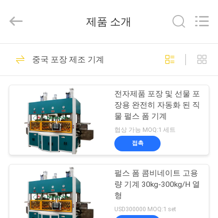
-
2026
Guangzhou
제품 소개
Nanya
Pulp
Molding
Equipment
집
Co.,
64
Ltd..
중국 포장 제조 기계
All
Rights
Reserved.
펄프 조형 장비
제
전자제품 포장 및 선물 포
품
장용 완전히 자동화 된 직
물 펄스 폼 기계
협상 가능 MOQ:1 세트
동
접촉
39
영
펄스 폼 콤비네이트 고용
상
제지용 펄프 조형기
량 기계 30kg-300kg/H 열
형
VR
USD300000 MOQ:1 set