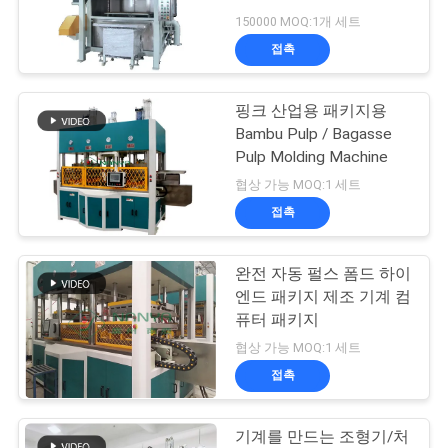
150000 MOQ:1개 세트
행
접촉
63
품
핑크 산업용 패키지용
기계를 만드는 식기
Bambu Pulp / Bagasse
질
Pulp Molding Machine
관
협상 가능 MOQ:1 세트
접촉
리
완전 자동 펄스 폼드 하이
51
연
엔드 패키지 제조 기계 컴
퓨터 패키지
락
계란 판지 기계
협상 가능 MOQ:1 세트
주
접촉
세
기계를 만드는 조형기/처