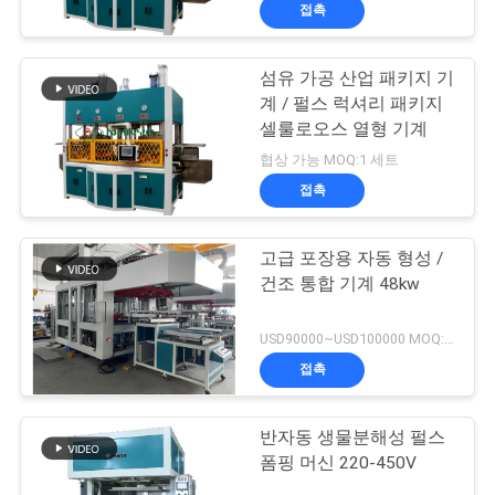
접촉
쇼
섬유 가공 산업 패키지 기
67
우
계 / 펄스 럭셔리 패키지
셀룰로오스 열형 기계
리
계란 쟁반 기계
협상 가능 MOQ:1 세트
에
접촉
대
고급 포장용 자동 형성 /
하
건조 통합 기계 48kw
여
16
USD90000~USD100000 MOQ:1 set
접촉
포장 제조 기계
공
장
반자동 생물분해성 펄스
폼핑 머신 220-450V
여