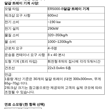
요
달걀 트레이 기계 사양:
모델 타입
ER5000-B
달걀 트레이 기계
워크샵 요구 사항
600m
2
뉴
전기 소비
~190 kw
스
전기 설치
290kW
물질 소비
320~350kg/h
물 소비
1000~1200kg/h
사
근로자 요구
4~5명
이
운송용 컨테이너 요구 사항
8 x 40 본사
도형 기계 (토리 타입)
회전형 8개의 접시에 각각 5개/시간
트
건조선
22x3.0x4m 6층
맵
언급:
1용량 계산 기준은 30개의 달걀 트레이 (대면 300x300mm, 무게
65g~70g) 이다.
2워크샵 크기는 참고용으로만 제공되며 고객의 실제 규모에 따라
PRIVACY
조정될 수 있습니다.
POLICY
연료 소모량 (한 항목 선택)