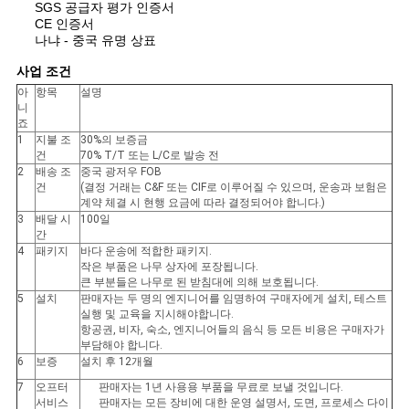
SGS 공급자 평가 인증서
CE 인증서
나냐 - 중국 유명 상표
사업 조건
아
항목
설명
니
죠
1
지불 조
30%의 보증금
건
70% T/T 또는 L/C로 발송 전
2
배송 조
중국 광저우 FOB
건
(결정 거래는 C&F 또는 CIF로 이루어질 수 있으며, 운송과 보험은
계약 체결 시 현행 요금에 따라 결정되어야 합니다.)
3
배달 시
100일
간
4
패키지
바다 운송에 적합한 패키지.
작은 부품은 나무 상자에 포장됩니다.
큰 부분들은 나무로 된 받침대에 의해 보호됩니다.
5
설치
판매자는 두 명의 엔지니어를 임명하여 구매자에게 설치, 테스트
실행 및 교육을 지시해야합니다.
항공권, 비자, 숙소, 엔지니어들의 음식 등 모든 비용은 구매자가
부담해야 합니다.
6
보증
설치 후 12개월
7
오프터
판매자는 1년 사용용 부품을 무료로 보낼 것입니다.
서비스
판매자는 모든 장비에 대한 운영 설명서, 도면, 프로세스 다이