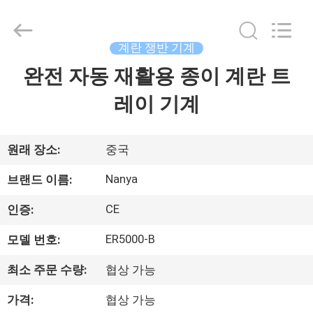
-
2026
Guangzhou
Nanya
Pulp
계란 쟁반 기계
Molding
Equipment
완전 자동 재활용 종이 계란 트
집
Co.,
Ltd..
All
레이 기계
Rights
Reserved.
제
품
원래 장소:
중국
Nanya
브랜드 이름:
동
CE
인증:
영
ER5000-B
모델 번호:
상
최소 주문 수량:
협상 가능
VR
가격:
협상 가능