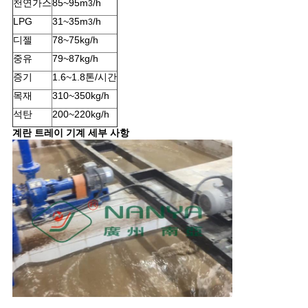
천연가스
85~95m
/h
3
LPG
31~35m
/h
3
디젤
78~75kg/h
중유
79~87kg/h
증기
1.6~1.8톤/시간
목재
310~350kg/h
석탄
200~220kg/h
계란 트레이 기계 세부 사항