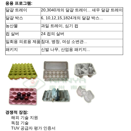
응용 프로그램:
달걀 트레이
20,3040개의 달걀 트레이... 새우 달걀 트레이
달걀 박스
6, 10,12,15,1824개의 달걀 박스...
농산물
과일 트레이, 심기 컵
컵 살버
24 컵의 살버
일회용 의료용 제품
침대, 병창, 여성 소변관...
패키지
신발 나무, 산업용 패키지...
경쟁적 장점:
해외 기술 지원
독점 기술
TUV 공급자 평가 인증서