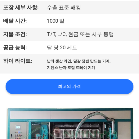
쇼
포장 세부 사항:
수출 표준 패킹
배달 시간:
1000 일
우
지불 조건:
T/T, L/C, 현금 또는 서부 동맹
리
공급 능력:
달 당 20 세트
에
,
,
하이 라이트:
난좌 생산 라인
달걀 쟁반 만드는 기계
대
지멘스 난자 조절 트레이 기계
하
최고의 가격
여
공
장
여