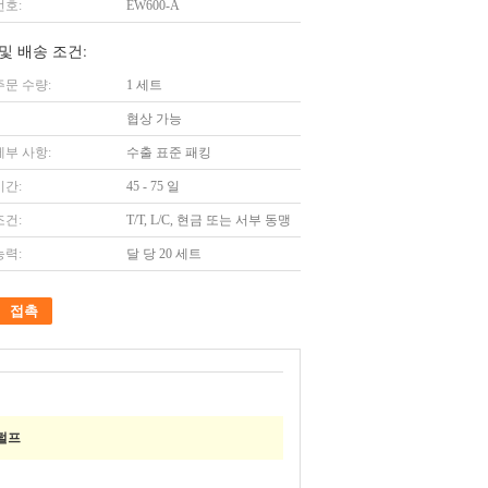
번호:
EW600-A
및 배송 조건:
주문 수량:
1 세트
협상 가능
세부 사항:
수출 표준 패킹
시간:
45 - 75 일
조건:
T/T, L/C, 현금 또는 서부 동맹
능력:
달 당 20 세트
접촉
 펄프