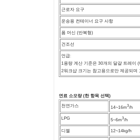
근로자 요구
운송용 컨테이너 요구 사항
폼 머신 (반복형)
건조선
언급:
1용량 계산 기준은 30개의 달걀 트레이 (대면
2워크샵 크기는 참고용으로만 제공되며 
연료 소모량 (한 항목 선택)
천연가스
3
14~16m
/h
LPG
3
5~6m
/h
디젤
12~14kg/h