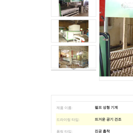
제품 이름:
펄프 성형 기계
드라이링 타입:
뜨거운 공기 건조
폼링 타입:
진공 흡착