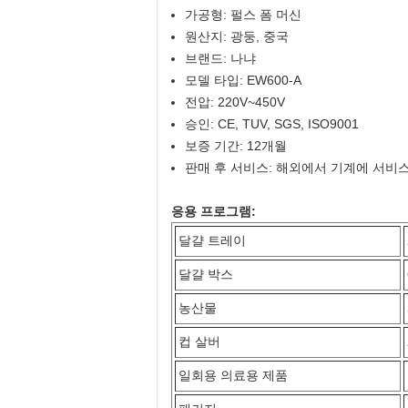
가공형: 펄스 폼 머신
원산지: 광둥, 중국
브랜드: 나냐
모델 타입: EW600-A
전압: 220V~450V
승인: CE, TUV, SGS, ISO9001
보증 기간: 12개월
판매 후 서비스: 해외에서 기계에 서비
응용 프로그램:
달걀 트레이
달걀 박스
농산물
컵 살버
일회용 의료용 제품