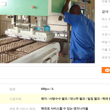
모델 
결제 
최소 
가격:
포장 
배달 
지불 
공급 
용량:
600pcs / h
가공자재:
폐지 / 사탕수수 펄프 / 대나무 펄프 / 밀짚 펄프 / 목재
판매 후 서비스 제공:
해외로 서비스할 수 있는 엔지니어들