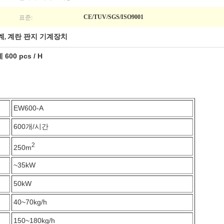
표준:
CE/TUV/SGS/ISO9001
계
계란 판지 기계장치
,
0 pcs / H
EW600-A
600개/시간
2
250m
~35kW
50kW
40~70kg/h
150~180kg/h