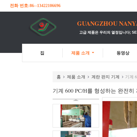
전화 번호:
86--13422106696
GUANGZHOU NANYA 
고급 제품은 우리의 열정입니다; SER
집
제품 소개
동영상
홈
제품 소개
계란 판지 기계
기계 
기계 600 PC/H를 형성하는 완전