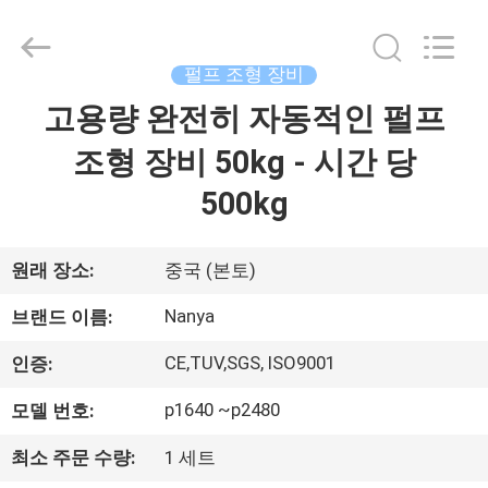
-
2026
Guangzhou
Nanya
Pulp
펄프 조형 장비
Molding
Equipment
고용량 완전히 자동적인 펄프
집
Co.,
Ltd..
All
조형 장비 50kg - 시간 당
Rights
Reserved.
제
500kg
품
원래 장소:
중국 (본토)
동
Nanya
브랜드 이름:
영
CE,TUV,SGS, ISO9001
인증:
상
p1640 ~p2480
모델 번호:
최소 주문 수량:
1 세트
VR