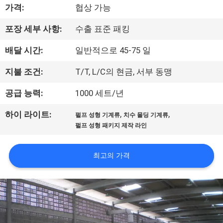
가격:
협상 가능
쇼
포장 세부 사항:
수출 표준 패킹
우
배달 시간:
일반적으로 45-75 일
리
지불 조건:
T/T, L/C의 현금, 서부 동맹
에
공급 능력:
1000 세트/년
대
,
,
하이 라이트:
펄프 성형 기계류
치수 몰딩 기계류
하
펄프 성형 패키지 제작 라인
여
최고의 가격
공
장
여