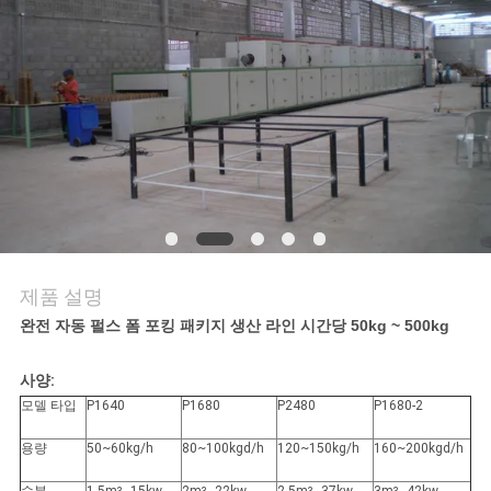
행
품
질
관
리
제품 설명
연
완전 자동 펄스 폼 포킹 패키지 생산 라인 시간당 50kg ~ 500kg
락
사양:
주
모델 타입
P1640
P1680
P2480
P1680-2
세
용량
50~60kg/h
80~100kgd/h
120~150kg/h
160~200kgd/h