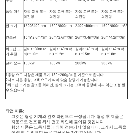
요
수분
1.5m
, 15kw
2m
, 22kw
2.5m
, 37kw
3m
, 42kw
3
3
3
3
폼링 머신
자동 교류 또는
자동 교류 또는
자동 교류 또는
자동 교류 또는
회전형
회전형
회전형
회전형
뉴
판 크기
1600*400mm
1600*800mm
2400*400mm
1600*800mm*2
스
건조선
16m*2.6m*3m
26m*2.6m*3m
26m*3.4m*3m
26m*4.2m*3m
워크샵 크
길이>=30m 너
길이>=40m 너
길이>=40m 너
길이>=42m 너
사
기 추천
비>=10m
비>=12m
비>=15m
비>=18m
전력 요구
100kW
160kw
200kW
300kW
이
1용량 요구 사항은 제품 무게 150~200g/pc를 기준으로 합니다.
트
2서로 다른 용량, 고객 요구에 따라 맞춤 할당이 가능합니다.
3워크샵 크기는 참조를 위해만, 실제 크기는 고객의 공장에 따라 약간 조정 될
맵
수 있습니다.
PRIVACY
작업 이론:
그것은 형성 기계와 건조 라인으로 구성됩니다. 형성 후 제품은
POLICY
자동으로 건조를 위해 건조 라인에 들어갈 것입니다.
형성 제품은 노동자들에 의해 전송되지 않습니다, 그래서 노동을
절약 할 수 있으며 높은 효율성을 가지고 있습니다.