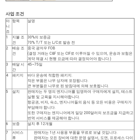
사업 조건
아
항목
설명
니
죠
1
지불 조
30%의 보증금
건
70% T/T 또는 L/C로 발송 전
2
배송 조
중국 광저우 FOB
건
(결정 거래는 C&F 또는 CIF로 이루어질 수 있으며, 운송과 보험은
계약 체결 시 현행 요금에 따라 결정되어야 합니다.)
3
배달 시
45~75일
간
4
패키지
바다 운송에 적합한 패키지.
작은 부품은 나무 상자에 포장됩니다.
큰 부분들은 나무로 된 받침대에 의해 보호됩니다.
5
설치
판매자는 두 명의 엔지니어를 임명하여 구매자에게 설치, 테스트
실행 및 교육을 지시해야합니다.
항공권, 비자, 숙소, 엔지니어들의 음식 등 모든 비용은 구매자가
부담해야 합니다.
또한 구매자는 엔지니어에게 일당 200달러의 보조금을 지급하고
번역 서비스를 제공해야 합니다.
6
보증
설치 후 12개월
7
서비스
판매자는 1년 사용용 부품을 무료로 보낼 것입니다.
후
판매자는 모든 장비에 대한 운영 설명서, 도면, 프로세스 다이