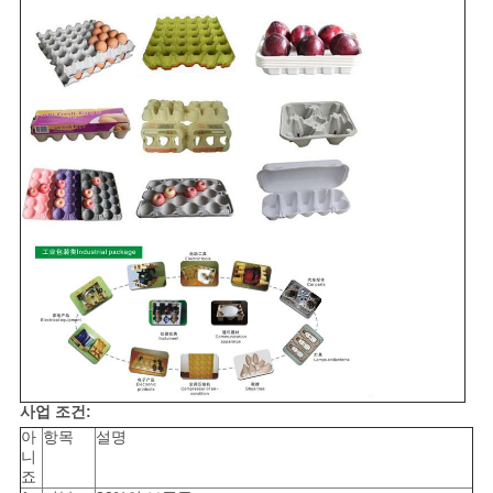
사업 조건:
아
항목
설명
니
죠