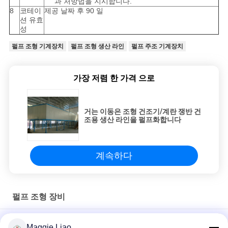
과 처방법을 지시합니다.
8
코테이
제공 날짜 후 90 일
션 유효
성
펄프 조형 기계장치
펄프 조형 생산 라인
펄프 주조 기계장치
가장 저렴 한 가격 으로
거는 이동은 조형 건조기/계란 쟁반 건
조용 생산 라인을 펄프화합니다
계속하다
펄프 조형 장비
미사용 종이 식기류 펄프 성형 장비, 일회용 종이 플레이트 성형기
Maggie Liao