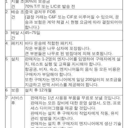
1
지불 조
30%의 보증금
건
70% T/T 또는 L/C로 발송 전
2
배송 조
중국 광저우 FOB
건
(결정 거래는 C&F 또는 CIF로 이루어질 수 있으며, 운
송과 보험은 계약 체결 시 현행 요금에 따라 결정되어야
합니다.)
3
배달 시
45~75일
간
4
패키지
바다 운송에 적합한 패키지.
작은 부품은 나무 상자에 포장됩니다.
큰 부분들은 나무로 된 받침대에 의해 보호됩니다.
5
설치
판매자는 1-2명의 엔지니어를 임명하여 구매자에게 설
치, 테스트 실행 및 교육을 지시해야 합니다.
항공권, 비자, 숙소, 엔지니어들의 음식 등 모든 비용은
구매자가 부담해야 합니다.
또한 구매자는 엔지니어에게 일당 200달러의 보조금을
지급하고 번역 서비스를 제공해야 합니다.
6
보증
설치 후 12개월
7
서비스
판매자는 1년 사용용 부품을 무료로 보낼 것입니다.
후
판매자는 모든 장비에 대한 운영 설명서, 도면, 프로
세스 다이어그램을 제공 할 것입니다.
판매자는 설치 후 구매자의 작업자에게 작동, 유지
관리 방법을 지시합니다.
판매자는 설치 후 구매자의 엔지니어에게 생산 기술