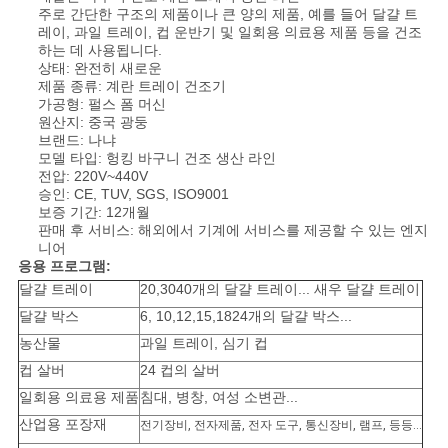
주로 간단한 구조의 제품이나 큰 양의 제품, 예를 들어 달걀 트
레이, 과일 트레이, 컵 운반기 및 일회용 의료용 제품 등을 건조
하는 데 사용됩니다.
상태: 완전히 새로운
제품 종류: 계란 트레이 건조기
가공형: 펄스 폼 머신
원산지: 중국 광둥
브랜드: 나냐
모델 타입: 헝킹 바구니 건조 생산 라인
전압: 220V~440V
승인: CE, TUV, SGS, ISO9001
보증 기간: 12개월
판매 후 서비스: 해외에서 기계에 서비스를 제공할 수 있는 엔지
니어
응용 프로그램:
달걀 트레이
20,3040개의 달걀 트레이... 새우 달걀 트레이
달걀 박스
6, 10,12,15,1824개의 달걀 박스...
농산물
과일 트레이, 심기 컵
컵 살버
24 컵의 살버
일회용 의료용 제품
침대, 병창, 여성 소변관...
산업용 포장재
전기장비, 전자제품, 전자 도구, 통신장비, 램프, 등등...