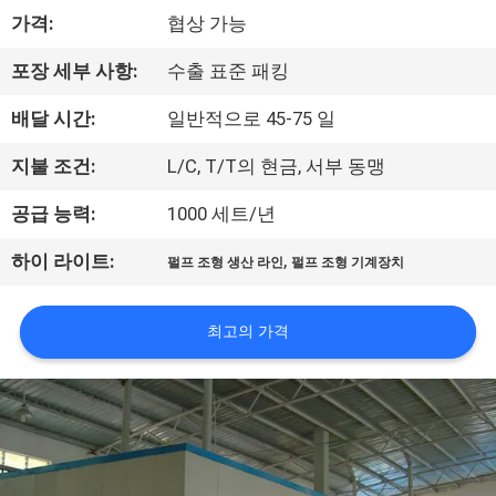
쇼
가격:
협상 가능
포장 세부 사항:
수출 표준 패킹
우
배달 시간:
일반적으로 45-75 일
리
지불 조건:
L/C, T/T의 현금, 서부 동맹
에
공급 능력:
1000 세트/년
대
,
하이 라이트:
펄프 조형 생산 라인
펄프 조형 기계장치
하
여
최고의 가격
공
장
여