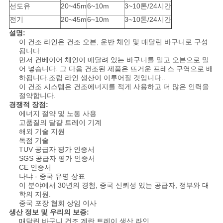
요
선도유
20~45m
6~10m
3~10톤/24시간
전기
20~45m
6~10m
3~10톤/24시간
설명:
뉴
이 건조 라인은 건조 오븐, 운반 체인 및 매달린 바구니로 구성
됩니다.
스
먼저 컨베이어 체인이 매달려 있는 바구니를 밀고 오븐으로 밀
어 넣습니다. 그 다음 건조된 제품은 뜨거운 프레스 구역으로 배
하됩니다.조립 라인 생산이 이루어질 것입니다..
이 건조 시스템은 건조에너지를 적게 사용하고 더 많은 인력을
사
절약합니다.
경쟁적 장점:
이
에너지 절약 및 노동 사용
고품질의 달걀 트레이 기계
트
해외 기술 지원
독점 기술
맵
TUV 공급자 평가 인증서
SGS 공급자 평가 인증서
CE 인증서
나냐 - 중국 유명 상표
PRIVACY
이 분야에서 30년의 경험, 중국 신뢰성 있는 공급자, 정부와 대
학의 지원.
POLICY
중국 포장 협회 상임 이사
생산 정보 및 우리의 보증:
매달린 바구니 건조 계란 트레이 생산 라인