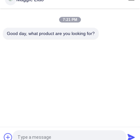
30의 구멍 계란 쟁반을 위한 처분할 수 있는 펄프 조형 기계장치 회
전하는 형성 장비
7:21 PM
자전 서류상 계란 쟁반은/판지 만드 기계, 펄프 주조 기계를 Egg
Good day, what product are you looking for?
모든
펄프 조형 장비
제지용 펄프 조형기
계란 쟁반 기계
포장 제조 기계
기계를 만드는 식기
계란 판지 기계
종이 접시 만드는 기
펄스 포장 기계
계
견적 요청