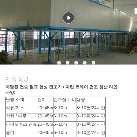
행
품
질
관
리
제품 설명
매달린 전송 펄프 형성 건조기 / 계란 트레이 건조 생산 라인
연
사양:
난방 소재
길이
건조실 너비
용량
락
석유/가스
20~45m
6~10m
3~10톤/24시간
주
석탄 / 나무
20~45m
6~10m
3~10톤/24시간
바이오매스 연료
20~45m
6~10m
3~10톤/24시간
세
증기
20~45m
6~10m
3~10톤/24시간