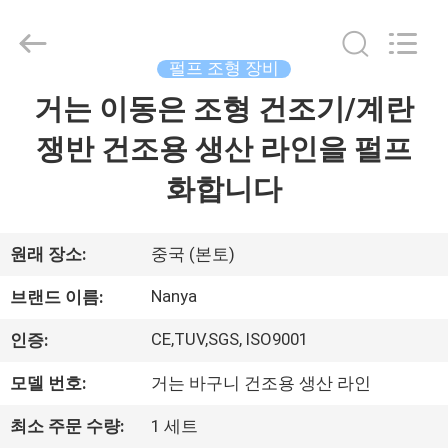
-
2026
Guangzhou
Nanya
Pulp
펄프 조형 장비
Molding
Equipment
거는 이동은 조형 건조기/계란
집
Co.,
Ltd..
All
쟁반 건조용 생산 라인을 펄프
Rights
Reserved.
제
화합니다
품
원래 장소:
중국 (본토)
동
Nanya
브랜드 이름:
영
CE,TUV,SGS, ISO9001
인증:
상
모델 번호:
거는 바구니 건조용 생산 라인
최소 주문 수량:
1 세트
VR