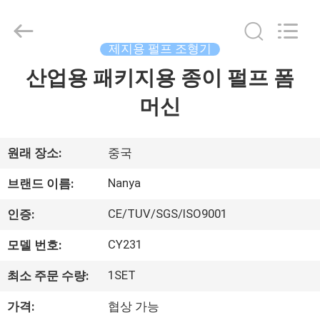
-
2026
Guangzhou
Nanya
Pulp
제지용 펄프 조형기
Molding
Equipment
산업용 패키지용 종이 펄프 폼
집
Co.,
Ltd..
All
머신
Rights
Reserved.
제
품
원래 장소:
중국
Nanya
브랜드 이름:
동
CE/TUV/SGS/ISO9001
인증:
영
CY231
모델 번호:
상
1SET
최소 주문 수량:
VR
가격:
협상 가능