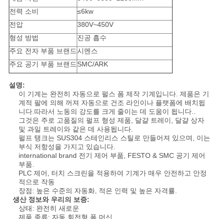
요
전력 소비
≤6kw
전압
380V~450V
뉴
형성 방법
진공 흡수
주요 전자 부품 브랜드
시멘스
스
주요 공기 부품 브랜드
SMC/ARK
설명:
사
이 기계는 완전히 자동으로 펄스 폼 제작 기계입니다. 제품은 기
계적 팔에 의해 꺼져 자동으로 건조 라인이나 플랫폼에 배치됩
이
니다.따라서 노동의 강도를 크게 줄이는 데 도움이 됩니다..
그것은 주로 고품질의 펄프 형성 제품, 달걀 트레이, 달걀 상자
트
및 과일 트레이와 같은 데 사용됩니다.
펄프 탱크는 SUS304 스테인리스 스틸로 만들어져 있으며, 이는
맵
부식 저항성을 가지고 있습니다.
international brand 전기 제어 부품, FESTO & SMC 공기 제어
부품.
PLC 제어, 터치 스크린을 적용하여 기계가 매우 안전하고 안정
PRIVACY
적으로 작동
장점: 높은 수준의 자동화, 적은 인력 및 높은 자격률.
POLICY
생산 정보와 우리의 보증:
상태: 완전히 새로운
제품 종류: 자동 회전형 폼 머신