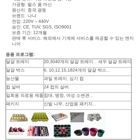
가공형: 펄스 폼 머신
원산지: 중국 광둥
브랜드: 나냐
전압: 220V ~ 440V
승인: CE, TUV, SGS, ISO9001
보증 기간: 12개월
판매 후 서비스: 해외에서 기계에 서비스를 제공할 수 있는 엔지
니어
응용 프로그램:
달걀 트레이
20,3040개의 달걀 트레이... 새우 달걀 트레이
달걀 박스
6, 10,12,15,1824개의 달걀 박스...
농산물
과일 트레이, 심기 컵
컵 살버
24 컵의 살버
일회용 의료용 제품
침대, 병창, 여성 소변관...
패키지
신발 나무, 산업용 패키지...