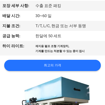
쇼
포장 세부 사항:
수출 표준 패킹
배달 시간:
30~60 일
우
지불 조건:
T/T, L/C, 현금 또는 서부 동맹
리
공급 능력:
한달에 50 세트
에
,
하이 라이트:
제지용 펄프 조형 기계장치
대
기계를 만드는 처분할 수 있는 종이 접시
하
최고의 가격
여
공
장
여