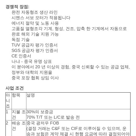
경쟁적 장점:
완전 자동형조 생산 라인
시멘스 서보 모터가 적용됩니다
에너지 절약 및 노동 사용
고품질 열형조각 기계, 형성, 건조, 압축 한 기계에서 자동으로
완료 해외 기술 지원 가능
독점 기술
TUV 공급자 평가 인증서
SGS 공급자 평가 인증서
CE 인증서
나냐 - 중국 유명 상표
이 분야에서 20 년 이상의 경험, 중국 신뢰할 수 있는 공급 업체,
정부와 대학의 지원을
중국 포장 협회 상임 이사
사업 조건
아
항목
설명
니
죠
1
지불 조
30%의 보증금
건
70% T/T 또는 L/C로 발송 전
2
배송 조
중국 광저우 FOB
건
(결정 거래는 C&F 또는 CIF로 이루어질 수 있으며, 운
송과 보험은 계약 체결 시 현행 요금에 따라 결정되어야